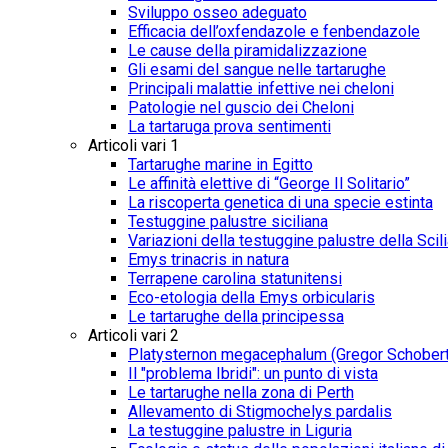
Sviluppo osseo adeguato
Efficacia dell’oxfendazole e fenbendazole
Le cause della piramidalizzazione
Gli esami del sangue nelle tartarughe
Principali malattie infettive nei cheloni
Patologie nel guscio dei Cheloni
La tartaruga prova sentimenti
Articoli vari 1
Tartarughe marine in Egitto
Le affinità elettive di “George Il Solitario”
La riscoperta genetica di una specie estinta
Testuggine palustre siciliana
Variazioni della testuggine palustre della Scil
Emys trinacris in natura
Terrapene carolina statunitensi
Eco-etologia della Emys orbicularis
Le tartarughe della principessa
Articoli vari 2
Platysternon megacephalum (Gregor Schobert
Il "problema Ibridi": un punto di vista
Le tartarughe nella zona di Perth
Allevamento di Stigmochelys pardalis
La testuggine palustre in Liguria