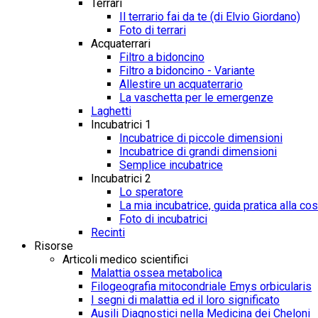
Terrari
Il terrario fai da te (di Elvio Giordano)
Foto di terrari
Acquaterrari
Filtro a bidoncino
Filtro a bidoncino - Variante
Allestire un acquaterrario
La vaschetta per le emergenze
Laghetti
Incubatrici 1
Incubatrice di piccole dimensioni
Incubatrice di grandi dimensioni
Semplice incubatrice
Incubatrici 2
Lo speratore
La mia incubatrice, guida pratica alla co
Foto di incubatrici
Recinti
Risorse
Articoli medico scientifici
Malattia ossea metabolica
Filogeografia mitocondriale Emys orbicularis
I segni di malattia ed il loro significato
Ausili Diagnostici nella Medicina dei Cheloni