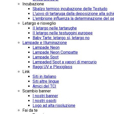
Incubazione
Sbalzo termico incubazione delle Testudo
L'uovo di tartaruga dalla deposizione alla sch
L'embrione influenza la determinazione del s
Letargo e risveglio
Il letargo nelle tartarughe
Il letargo nelle testuggini europee
Baby Tarte: letargo sì, letargo no
Lampade e Illuminazione
Lampade Neon
Lampade Neon Compatte
Lampade Spot
Lampaded Spot a vapori di mercurio
Raggi UV e Plexiglass
Link
Siti in italiano
Siti altre lingue
Amici del TCI
Scambio banner
I nostri banner
I nostri ospiti
Logo ad alta risoluzione
Fai da te