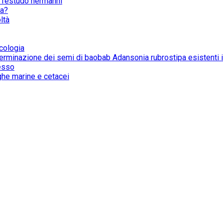
i Testudo hermanni
ca?
ltà
cologia
la germinazione dei semi di baobab Adansonia rubrostipa esistent
esso
ughe marine e cetacei