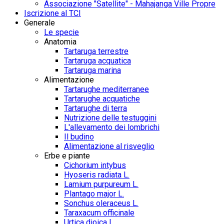
Associazione "Satellite" - Mahajanga Ville Propre
Iscrizione al TCI
Generale
Le specie
Anatomia
Tartaruga terrestre
Tartaruga acquatica
Tartaruga marina
Alimentazione
Tartarughe mediterranee
Tartarughe acquatiche
Tartarughe di terra
Nutrizione delle testuggini
L'allevamento dei lombrichi
Il budino
Alimentazione al risveglio
Erbe e piante
Cichorium intybus
Hyoseris radiata L.
Lamium purpureum L.
Plantago major L.
Sonchus oleraceus L.
Taraxacum officinale
Urtica dioica L.