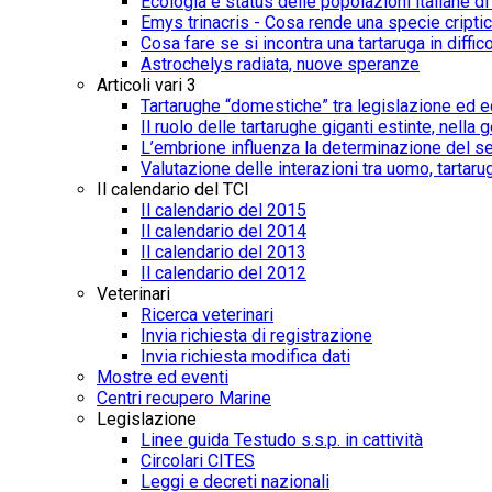
Ecologia e status delle popolazioni italiane d
Emys trinacris - Cosa rende una specie cripti
Cosa fare se si incontra una tartaruga in diffico
Astrochelys radiata, nuove speranze
Articoli vari 3
Tartarughe “domestiche” tra legislazione ed e
Il ruolo delle tartarughe giganti estinte, nel
L’embrione influenza la determinazione del s
Valutazione delle interazioni tra uomo, tartar
Il calendario del TCI
Il calendario del 2015
Il calendario del 2014
Il calendario del 2013
Il calendario del 2012
Veterinari
Ricerca veterinari
Invia richiesta di registrazione
Invia richiesta modifica dati
Mostre ed eventi
Centri recupero Marine
Legislazione
Linee guida Testudo s.s.p. in cattività
Circolari CITES
Leggi e decreti nazionali