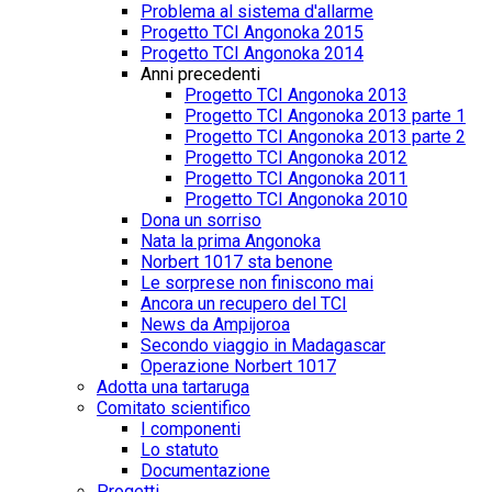
Problema al sistema d'allarme
Progetto TCI Angonoka 2015
Progetto TCI Angonoka 2014
Anni precedenti
Progetto TCI Angonoka 2013
Progetto TCI Angonoka 2013 parte 1
Progetto TCI Angonoka 2013 parte 2
Progetto TCI Angonoka 2012
Progetto TCI Angonoka 2011
Progetto TCI Angonoka 2010
Dona un sorriso
Nata la prima Angonoka
Norbert 1017 sta benone
Le sorprese non finiscono mai
Ancora un recupero del TCI
News da Ampijoroa
Secondo viaggio in Madagascar
Operazione Norbert 1017
Adotta una tartaruga
Comitato scientifico
I componenti
Lo statuto
Documentazione
Progetti