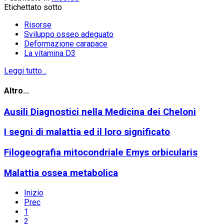
Etichettato sotto
Risorse
Sviluppo osseo adeguato
Deformazione carapace
La vitamina D3
Leggi tutto...
Altro...
Ausili Diagnostici nella Medicina dei Cheloni
I segni di malattia ed il loro significato
Filogeografia mitocondriale Emys orbicularis
Malattia ossea metabolica
Inizio
Prec
1
2