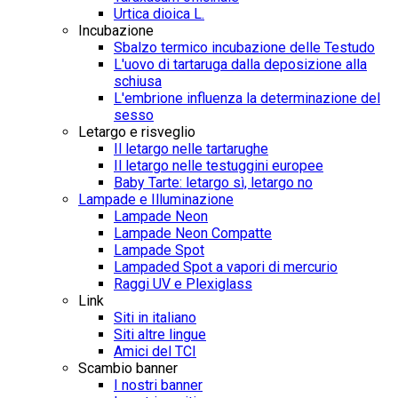
Urtica dioica L.
Incubazione
Sbalzo termico incubazione delle Testudo
L'uovo di tartaruga dalla deposizione alla
schiusa
L'embrione influenza la determinazione del
sesso
Letargo e risveglio
Il letargo nelle tartarughe
Il letargo nelle testuggini europee
Baby Tarte: letargo sì, letargo no
Lampade e Illuminazione
Lampade Neon
Lampade Neon Compatte
Lampade Spot
Lampaded Spot a vapori di mercurio
Raggi UV e Plexiglass
Link
Siti in italiano
Siti altre lingue
Amici del TCI
Scambio banner
I nostri banner