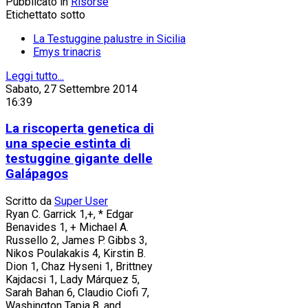
Pubblicato in
Risorse
Etichettato sotto
La Testuggine palustre in Sicilia
Emys trinacris
Leggi tutto...
Sabato, 27 Settembre 2014
16:39
La riscoperta genetica di
una specie estinta di
testuggine gigante delle
Galápagos
Scritto da
Super User
Ryan C. Garrick 1,+, * Edgar
Benavides 1, + Michael A.
Russello 2, James P. Gibbs 3,
Nikos Poulakakis 4, Kirstin B.
Dion 1, Chaz Hyseni 1, Brittney
Kajdacsi 1, Lady Márquez 5,
Sarah Bahan 6, Claudio Ciofi 7,
Washington Tapia 8, and