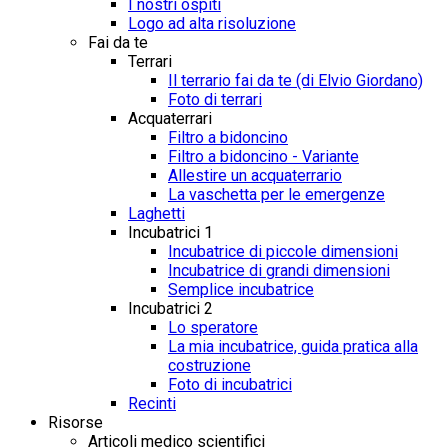
I nostri ospiti
Logo ad alta risoluzione
Fai da te
Terrari
Il terrario fai da te (di Elvio Giordano)
Foto di terrari
Acquaterrari
Filtro a bidoncino
Filtro a bidoncino - Variante
Allestire un acquaterrario
La vaschetta per le emergenze
Laghetti
Incubatrici 1
Incubatrice di piccole dimensioni
Incubatrice di grandi dimensioni
Semplice incubatrice
Incubatrici 2
Lo speratore
La mia incubatrice, guida pratica alla
costruzione
Foto di incubatrici
Recinti
Risorse
Articoli medico scientifici