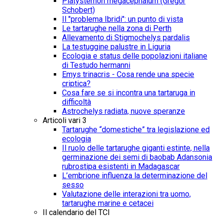
Platysternon megacephalum (Gregor
Schobert)
Il "problema Ibridi": un punto di vista
Le tartarughe nella zona di Perth
Allevamento di Stigmochelys pardalis
La testuggine palustre in Liguria
Ecologia e status delle popolazioni italiane
di Testudo hermanni
Emys trinacris - Cosa rende una specie
criptica?
Cosa fare se si incontra una tartaruga in
difficoltà
Astrochelys radiata, nuove speranze
Articoli vari 3
Tartarughe “domestiche” tra legislazione ed
ecologia
Il ruolo delle tartarughe giganti estinte, nella
germinazione dei semi di baobab Adansonia
rubrostipa esistenti in Madagascar
L’embrione influenza la determinazione del
sesso
Valutazione delle interazioni tra uomo,
tartarughe marine e cetacei
Il calendario del TCI