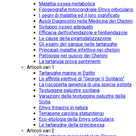
Malattia ossea metabolica
Filogeografia mitocondriale Emys orbicularis
I segni di malattia ed il loro significato
Ausili Diagnostici nella Medicina dei Cheloni
Sviluppo osseo adeguato
Efficacia dell’oxfendazole e fenbendazole
Le cause della piramidalizzazione
Gli esami del sangue nelle tartarughe
Principali malattie infettive nei cheloni
Patologie nel guscio dei Cheloni
La tartaruga prova sentimenti
Articoli vari 1
Tartarughe marine in Egitto
Le affinità elettive di “George Il Solitario”
La riscoperta genetica di una specie estinta
Testuggine palustre siciliana
Variazioni della testuggine palustre della
Scilia
Emys trinacris in natura
Terrapene carolina statunitensi
Eco-etologia della Emys orbicularis
Le tartarughe della principessa
Articoli vari 2