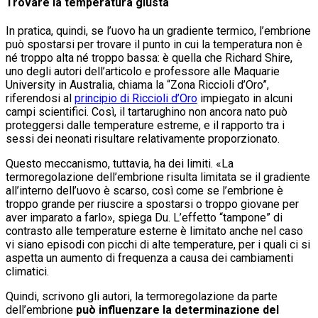
Trovare la temperatura giusta
In pratica, quindi, se l’uovo ha un gradiente termico, l’embrione
può spostarsi per trovare il punto in cui la temperatura non è
né troppo alta né troppo bassa: è quella che Richard Shire,
uno degli autori dell’articolo e professore alle Maquarie
University in Australia, chiama la “Zona Riccioli d’Oro”,
riferendosi al
principio di Riccioli d’Oro
impiegato in alcuni
campi scientifici. Così, il tartarughino non ancora nato può
proteggersi dalle temperature estreme, e il rapporto tra i
sessi dei neonati risultare relativamente proporzionato.
Questo meccanismo, tuttavia, ha dei limiti. «La
termoregolazione dell’embrione risulta limitata se il gradiente
all’interno dell’uovo è scarso, così come se l’embrione è
troppo grande per riuscire a spostarsi o troppo giovane per
aver imparato a farlo», spiega Du. L’effetto “tampone” di
contrasto alle temperature esterne è limitato anche nel caso
vi siano episodi con picchi di alte temperature, per i quali ci si
aspetta un aumento di frequenza a causa dei cambiamenti
climatici.
Quindi, scrivono gli autori, la termoregolazione da parte
dell’embrione
può influenzare la determinazione del