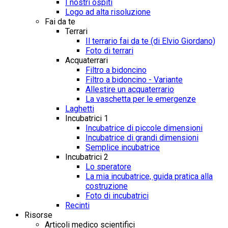
I nostri ospiti
Logo ad alta risoluzione
Fai da te
Terrari
Il terrario fai da te (di Elvio Giordano)
Foto di terrari
Acquaterrari
Filtro a bidoncino
Filtro a bidoncino - Variante
Allestire un acquaterrario
La vaschetta per le emergenze
Laghetti
Incubatrici 1
Incubatrice di piccole dimensioni
Incubatrice di grandi dimensioni
Semplice incubatrice
Incubatrici 2
Lo speratore
La mia incubatrice, guida pratica alla
costruzione
Foto di incubatrici
Recinti
Risorse
Articoli medico scientifici