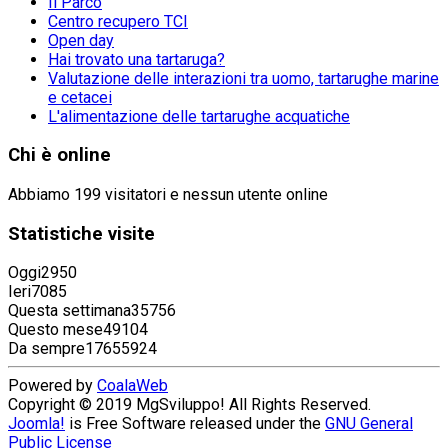
Il Parco
Centro recupero TCI
Open day
Hai trovato una tartaruga?
Valutazione delle interazioni tra uomo, tartarughe marine
e cetacei
L'alimentazione delle tartarughe acquatiche
Chi
è online
Abbiamo 199 visitatori e nessun utente online
Statistiche
visite
Oggi
2950
Ieri
7085
Questa settimana
35756
Questo mese
49104
Da sempre
17655924
Powered by
CoalaWeb
Copyright © 2019 MgSviluppo! All Rights Reserved.
Joomla!
is Free Software released under the
GNU General
Public License