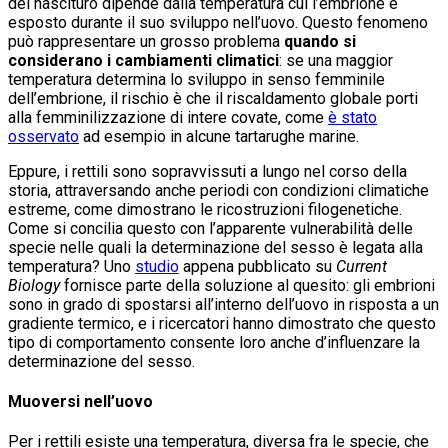
del nascituro dipende dalla temperatura cui l’embrione è
esposto durante il suo sviluppo nell’uovo. Questo fenomeno
può rappresentare un grosso problema
quando si
considerano i cambiamenti climatici
: se una maggior
temperatura determina lo sviluppo in senso femminile
dell’embrione, il rischio è che il riscaldamento globale porti
alla femminilizzazione di intere covate, come
è stato
osservato
ad esempio in alcune tartarughe marine.
Eppure, i rettili sono sopravvissuti a lungo nel corso della
storia, attraversando anche periodi con condizioni climatiche
estreme, come dimostrano le ricostruzioni filogenetiche.
Come si concilia questo con l’apparente vulnerabilità delle
specie nelle quali la determinazione del sesso è legata alla
temperatura? Uno
studio
appena pubblicato su
Current
Biology
fornisce parte della soluzione al quesito: gli embrioni
sono in grado di spostarsi all’interno dell’uovo in risposta a un
gradiente termico, e i ricercatori hanno dimostrato che questo
tipo di comportamento consente loro anche d’influenzare la
determinazione del sesso.
Muoversi nell’uovo
Per i rettili esiste una temperatura, diversa fra le specie, che