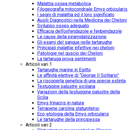
Malattia ossea metabolica
Filogeografia mitocondriale Emys orbicularis
I segni di malattia ed il loro significato
Ausili Diagnostici nella Medicina dei Cheloni
Sviluppo osseo adeguato
Efficacia dell’oxfendazole e fenbendazole
Le cause della piramidalizzazione
Gli esami del sangue nelle tartarughe
Principali malattie infettive nei cheloni
Patologie nel guscio dei Cheloni
La tartaruga prova sentimenti
Articoli vari 1
Tartarughe marine in Egitto
Le affinità elettive di “George Il Solitario”
La riscoperta genetica di una specie estinta
Testuggine palustre siciliana
Variazioni della testuggine palustre della
Scilia
Emys trinacris in natura
Terrapene carolina statunitensi
Eco-etologia della Emys orbicularis
Le tartarughe della principessa
Articoli vari 2