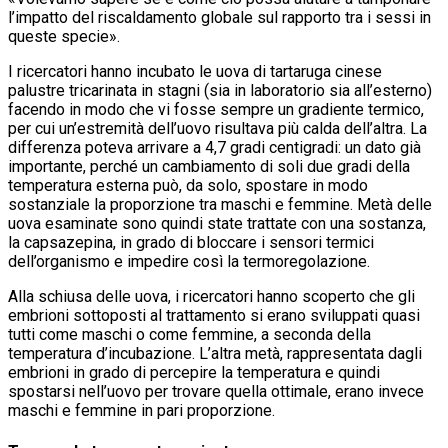
l’impatto del riscaldamento globale sul rapporto tra i sessi in
queste specie».
I ricercatori hanno incubato le uova di tartaruga cinese
palustre tricarinata in stagni (sia in laboratorio sia all’esterno)
facendo in modo che vi fosse sempre un gradiente termico,
per cui un’estremità dell’uovo risultava più calda dell’altra. La
differenza poteva arrivare a 4,7 gradi centigradi: un dato già
importante, perché un cambiamento di soli due gradi della
temperatura esterna può, da solo, spostare in modo
sostanziale la proporzione tra maschi e femmine. Metà delle
uova esaminate sono quindi state trattate con una sostanza,
la capsazepina, in grado di bloccare i sensori termici
dell’organismo e impedire così la termoregolazione.
Alla schiusa delle uova, i ricercatori hanno scoperto che gli
embrioni sottoposti al trattamento si erano sviluppati quasi
tutti come maschi o come femmine, a seconda della
temperatura d’incubazione. L’altra metà, rappresentata dagli
embrioni in grado di percepire la temperatura e quindi
spostarsi nell’uovo per trovare quella ottimale, erano invece
maschi e femmine in pari proporzione.