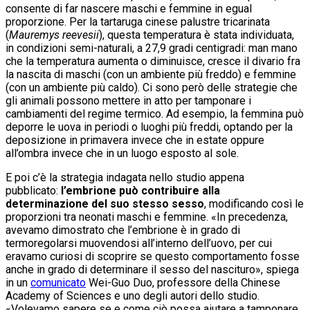
consente di far nascere maschi e femmine in egual
proporzione. Per la tartaruga cinese palustre tricarinata
(
Mauremys reevesii
), questa temperatura è stata individuata,
in condizioni semi-naturali, a 27,9 gradi centigradi: man mano
che la temperatura aumenta o diminuisce, cresce il divario fra
la nascita di maschi (con un ambiente più freddo) e femmine
(con un ambiente più caldo). Ci sono però delle strategie che
gli animali possono mettere in atto per tamponare i
cambiamenti del regime termico. Ad esempio, la femmina può
deporre le uova in periodi o luoghi più freddi, optando per la
deposizione in primavera invece che in estate oppure
all’ombra invece che in un luogo esposto al sole.
E poi c’è la strategia indagata nello studio appena
pubblicato:
l’embrione può contribuire alla
determinazione del suo stesso sesso
, modificando così le
proporzioni tra neonati maschi e femmine. «In precedenza,
avevamo dimostrato che l’embrione è in grado di
termoregolarsi muovendosi all’interno dell’uovo, per cui
eravamo curiosi di scoprire se questo comportamento fosse
anche in grado di determinare il sesso del nascituro», spiega
in un
comunicato
Wei-Guo Duo, professore della Chinese
Academy of Sciences e uno degli autori dello studio.
«Volevamo sapere se e come ciò possa aiutare a tamponare