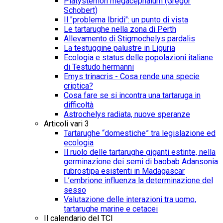
Platysternon megacephalum (Gregor
Schobert)
Il "problema Ibridi": un punto di vista
Le tartarughe nella zona di Perth
Allevamento di Stigmochelys pardalis
La testuggine palustre in Liguria
Ecologia e status delle popolazioni italiane
di Testudo hermanni
Emys trinacris - Cosa rende una specie
criptica?
Cosa fare se si incontra una tartaruga in
difficoltà
Astrochelys radiata, nuove speranze
Articoli vari 3
Tartarughe “domestiche” tra legislazione ed
ecologia
Il ruolo delle tartarughe giganti estinte, nella
germinazione dei semi di baobab Adansonia
rubrostipa esistenti in Madagascar
L’embrione influenza la determinazione del
sesso
Valutazione delle interazioni tra uomo,
tartarughe marine e cetacei
Il calendario del TCI