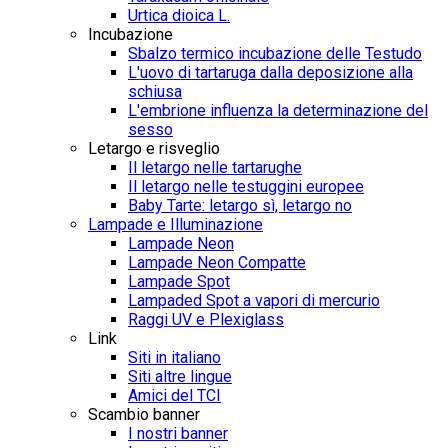
Urtica dioica L.
Incubazione
Sbalzo termico incubazione delle Testudo
L'uovo di tartaruga dalla deposizione alla
schiusa
L'embrione influenza la determinazione del
sesso
Letargo e risveglio
Il letargo nelle tartarughe
Il letargo nelle testuggini europee
Baby Tarte: letargo sì, letargo no
Lampade e Illuminazione
Lampade Neon
Lampade Neon Compatte
Lampade Spot
Lampaded Spot a vapori di mercurio
Raggi UV e Plexiglass
Link
Siti in italiano
Siti altre lingue
Amici del TCI
Scambio banner
I nostri banner