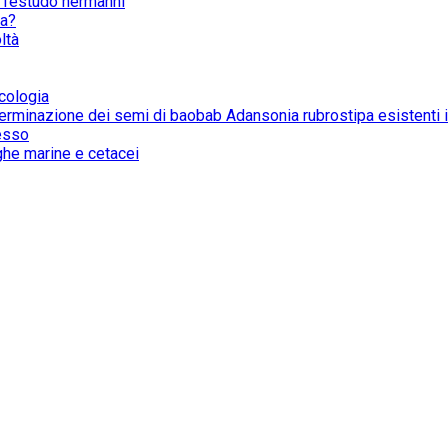
i Testudo hermanni
ca?
ltà
cologia
la germinazione dei semi di baobab Adansonia rubrostipa esistent
esso
ughe marine e cetacei