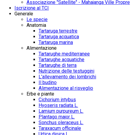
Associazione "Satellite" - Mahajanga Ville Propre
Iscrizione al TCI
Generale
Le specie
Anatomia
Tartaruga terrestre
Tartaruga acquatica
Tartaruga marina
Alimentazione
Tartarughe mediterranee
Tartarughe acquatiche
Tartarughe di terra
Nutrizione delle testuggini
L'allevamento dei lombrichi
Il budino
Alimentazione al risveglio
Erbe e piante
Cichorium intybus
Hyoseris radiata L.
Lamium purpureum L.
Plantago major L.
Sonchus oleraceus L.
Taraxacum officinale
Urtica dioica L.