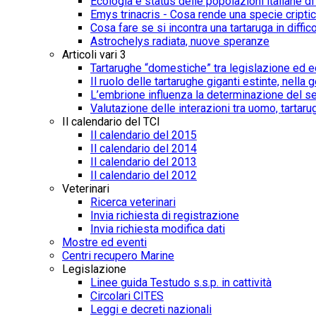
Ecologia e status delle popolazioni italiane d
Emys trinacris - Cosa rende una specie cripti
Cosa fare se si incontra una tartaruga in diffico
Astrochelys radiata, nuove speranze
Articoli vari 3
Tartarughe “domestiche” tra legislazione ed e
Il ruolo delle tartarughe giganti estinte, nel
L’embrione influenza la determinazione del s
Valutazione delle interazioni tra uomo, tartar
Il calendario del TCI
Il calendario del 2015
Il calendario del 2014
Il calendario del 2013
Il calendario del 2012
Veterinari
Ricerca veterinari
Invia richiesta di registrazione
Invia richiesta modifica dati
Mostre ed eventi
Centri recupero Marine
Legislazione
Linee guida Testudo s.s.p. in cattività
Circolari CITES
Leggi e decreti nazionali