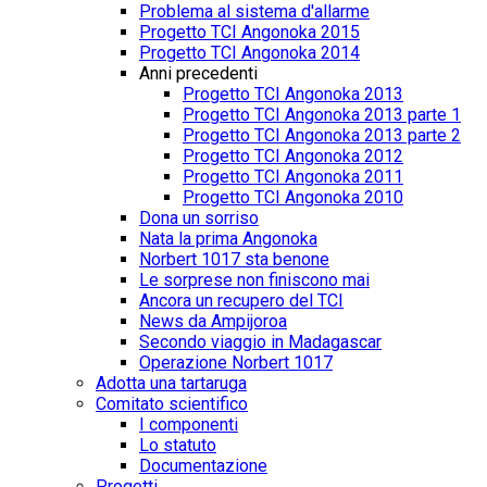
Problema al sistema d'allarme
Progetto TCI Angonoka 2015
Progetto TCI Angonoka 2014
Anni precedenti
Progetto TCI Angonoka 2013
Progetto TCI Angonoka 2013 parte 1
Progetto TCI Angonoka 2013 parte 2
Progetto TCI Angonoka 2012
Progetto TCI Angonoka 2011
Progetto TCI Angonoka 2010
Dona un sorriso
Nata la prima Angonoka
Norbert 1017 sta benone
Le sorprese non finiscono mai
Ancora un recupero del TCI
News da Ampijoroa
Secondo viaggio in Madagascar
Operazione Norbert 1017
Adotta una tartaruga
Comitato scientifico
I componenti
Lo statuto
Documentazione
Progetti