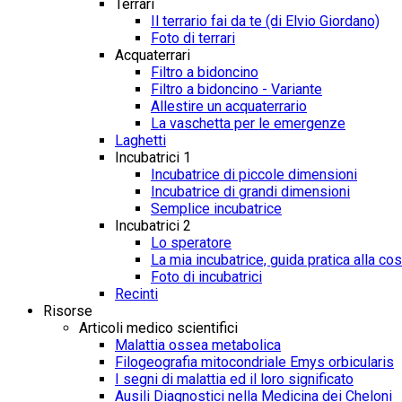
Terrari
Il terrario fai da te (di Elvio Giordano)
Foto di terrari
Acquaterrari
Filtro a bidoncino
Filtro a bidoncino - Variante
Allestire un acquaterrario
La vaschetta per le emergenze
Laghetti
Incubatrici 1
Incubatrice di piccole dimensioni
Incubatrice di grandi dimensioni
Semplice incubatrice
Incubatrici 2
Lo speratore
La mia incubatrice, guida pratica alla co
Foto di incubatrici
Recinti
Risorse
Articoli medico scientifici
Malattia ossea metabolica
Filogeografia mitocondriale Emys orbicularis
I segni di malattia ed il loro significato
Ausili Diagnostici nella Medicina dei Cheloni