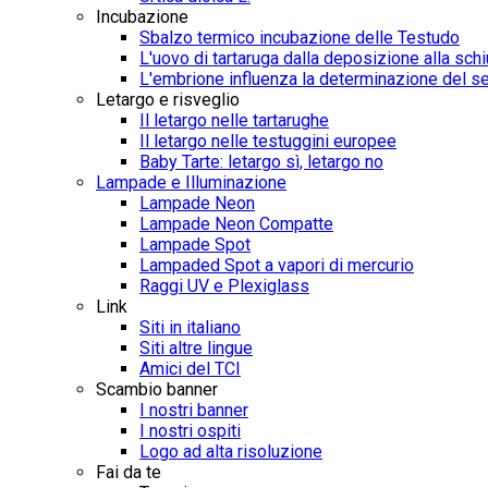
Incubazione
Sbalzo termico incubazione delle Testudo
L'uovo di tartaruga dalla deposizione alla sch
L'embrione influenza la determinazione del s
Letargo e risveglio
Il letargo nelle tartarughe
Il letargo nelle testuggini europee
Baby Tarte: letargo sì, letargo no
Lampade e Illuminazione
Lampade Neon
Lampade Neon Compatte
Lampade Spot
Lampaded Spot a vapori di mercurio
Raggi UV e Plexiglass
Link
Siti in italiano
Siti altre lingue
Amici del TCI
Scambio banner
I nostri banner
I nostri ospiti
Logo ad alta risoluzione
Fai da te