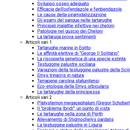
Sviluppo osseo adeguato
Efficacia dell’oxfendazole e fenbendazole
Le cause della piramidalizzazione
Gli esami del sangue nelle tartarughe
Principali malattie infettive nei cheloni
Patologie nel guscio dei Cheloni
La tartaruga prova sentimenti
Articoli vari 1
Tartarughe marine in Egitto
Le affinità elettive di “George Il Solitario”
La riscoperta genetica di una specie estinta
Testuggine palustre siciliana
Variazioni della testuggine palustre della Scil
Emys trinacris in natura
Terrapene carolina statunitensi
Eco-etologia della Emys orbicularis
Le tartarughe della principessa
Articoli vari 2
Platysternon megacephalum (Gregor Schobert
Il "problema Ibridi": un punto di vista
Le tartarughe nella zona di Perth
Allevamento di Stigmochelys pardalis
La testuggine palustre in Liguria