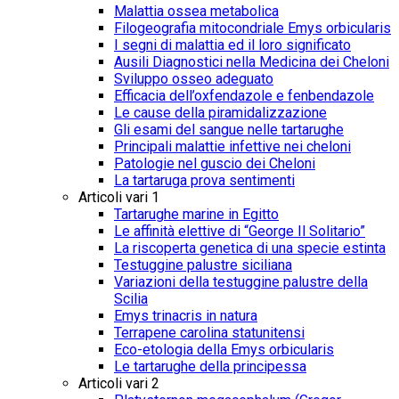
Malattia ossea metabolica
Filogeografia mitocondriale Emys orbicularis
I segni di malattia ed il loro significato
Ausili Diagnostici nella Medicina dei Cheloni
Sviluppo osseo adeguato
Efficacia dell’oxfendazole e fenbendazole
Le cause della piramidalizzazione
Gli esami del sangue nelle tartarughe
Principali malattie infettive nei cheloni
Patologie nel guscio dei Cheloni
La tartaruga prova sentimenti
Articoli vari 1
Tartarughe marine in Egitto
Le affinità elettive di “George Il Solitario”
La riscoperta genetica di una specie estinta
Testuggine palustre siciliana
Variazioni della testuggine palustre della
Scilia
Emys trinacris in natura
Terrapene carolina statunitensi
Eco-etologia della Emys orbicularis
Le tartarughe della principessa
Articoli vari 2