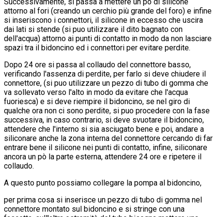
Successivamente, si passa a mettere un pò di silicone
attorno al fori (creando un cerchio più grande del foro) e infine
si inseriscono i connettori, il silicone in eccesso che uscira
dai lati si stende (si puo utilizzare il dito bagnato con
dell'acqua) attorno ai punti di contatto in modo da non lasciare
spazi tra il bidoncino ed i connettori per evitare perdite.
Dopo 24 ore si passa al collaudo del connettore basso,
verificando l'assenza di perdite, per farlo si deve chiudere il
connettore, (si puo utilizzare un pezzo di tubo di gomma che
va sollevato verso l'alto in modo da evitare che l'acqua
fuoriesca) e si deve riempire il bidoncino, se nel giro di
qualche ora non ci sono perdite, si puo procedere con la fase
successiva, in caso contrario, si deve svuotare il bidoncino,
attendere che l'interno si sia asciugato bene e poi, andare a
siliconare anche la zona interna del connettore cercando di far
entrare bene il silicone nei punti di contatto, infine, siliconare
ancora un pò la parte esterna, attendere 24 ore e ripetere il
collaudo.
A questo punto possiamo collegare la pompa al bidoncino,
per prima cosa si inserisce un pezzo di tubo di gomma nel
connettore montato sul bidoncino e si stringe con una