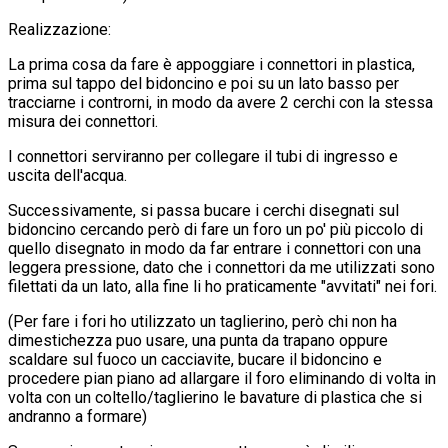
Realizzazione:
La prima cosa da fare è appoggiare i
connettori in plastica
,
prima sul tappo del bidoncino e poi su un lato basso per
tracciarne i controrni, in modo da avere 2 cerchi con la stessa
misura dei connettori.
I connettori serviranno per collegare il tubi di ingresso e
uscita dell'acqua.
Successivamente, si passa bucare i cerchi disegnati sul
bidoncino cercando però di fare un foro un po' più piccolo di
quello disegnato in modo da far entrare i connettori con una
leggera pressione, dato che i connettori da me utilizzati sono
filettati da un lato, alla fine li ho praticamente "avvitati" nei fori.
(Per fare i fori ho utilizzato un taglierino, però chi non ha
dimestichezza puo usare, una punta da trapano oppure
scaldare sul fuoco un cacciavite, bucare il bidoncino e
procedere pian piano ad allargare il foro eliminando di volta in
volta con un coltello/taglierino le bavature di plastica che si
andranno a formare)