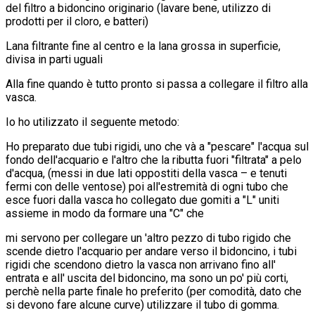
del filtro a bidoncino originario (lavare bene, utilizzo di
prodotti per il cloro, e batteri)
Lana filtrante fine al centro e la lana grossa in superficie,
divisa in parti uguali
Alla fine quando è tutto pronto si passa a collegare il filtro alla
vasca.
Io ho utilizzato il seguente metodo:
Ho preparato due tubi rigidi, uno che và a "pescare" l'acqua sul
fondo dell'acquario e l'altro che la ributta fuori "filtrata" a pelo
d'acqua, (messi in due lati oppostiti della vasca – e tenuti
fermi con delle ventose) poi all'estremità di ogni tubo che
esce fuori dalla vasca ho collegato due gomiti a "L" uniti
assieme in modo da formare una "C" che
mi servono per collegare un 'altro pezzo di tubo rigido che
scende dietro l'acquario per andare verso il bidoncino, i tubi
rigidi che scendono dietro la vasca non arrivano fino all'
entrata e all' uscita del bidoncino, ma sono un po' più corti,
perchè nella parte finale ho preferito (per comodità, dato che
si devono fare alcune curve) utilizzare il tubo di gomma.