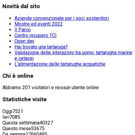
Novità
dal sito
Aziende convenzionate per i soci sostenitori
Mostre ed eventi 2022
Il Parco
Centro recupero TCI
Open day
Hai trovato una tartaruga?
Valutazione delle interazioni tra uomo, tartarughe marine
e cetacei
L'alimentazione delle tartarughe acquatiche
Chi
è online
Abbiamo 201 visitatori e nessun utente online
Statistiche
visite
Oggi
7521
Ieri
7085
Questa settimana
40327
Questo mese
53675
Da sempre
17660495