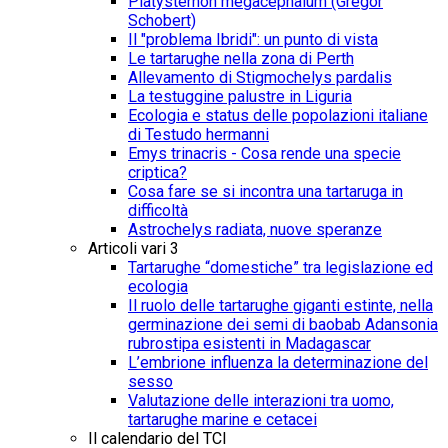
Platysternon megacephalum (Gregor
Schobert)
Il "problema Ibridi": un punto di vista
Le tartarughe nella zona di Perth
Allevamento di Stigmochelys pardalis
La testuggine palustre in Liguria
Ecologia e status delle popolazioni italiane
di Testudo hermanni
Emys trinacris - Cosa rende una specie
criptica?
Cosa fare se si incontra una tartaruga in
difficoltà
Astrochelys radiata, nuove speranze
Articoli vari 3
Tartarughe “domestiche” tra legislazione ed
ecologia
Il ruolo delle tartarughe giganti estinte, nella
germinazione dei semi di baobab Adansonia
rubrostipa esistenti in Madagascar
L’embrione influenza la determinazione del
sesso
Valutazione delle interazioni tra uomo,
tartarughe marine e cetacei
Il calendario del TCI