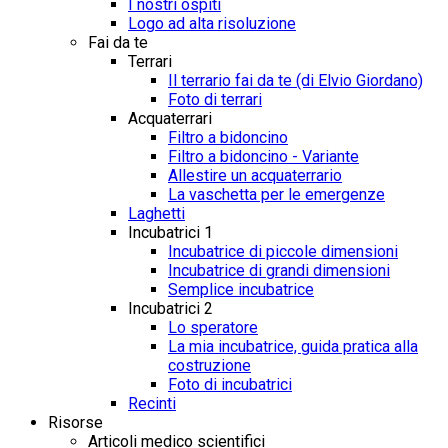
I nostri ospiti
Logo ad alta risoluzione
Fai da te
Terrari
Il terrario fai da te (di Elvio Giordano)
Foto di terrari
Acquaterrari
Filtro a bidoncino
Filtro a bidoncino - Variante
Allestire un acquaterrario
La vaschetta per le emergenze
Laghetti
Incubatrici 1
Incubatrice di piccole dimensioni
Incubatrice di grandi dimensioni
Semplice incubatrice
Incubatrici 2
Lo speratore
La mia incubatrice, guida pratica alla
costruzione
Foto di incubatrici
Recinti
Risorse
Articoli medico scientifici