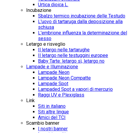
Urtica dioica L.
Incubazione
Sbalzo termico incubazione delle Testudo
L'uovo di tartaruga dalla deposizione alla
schiusa
L'embrione influenza la determinazione del
sesso
Letargo e risveglio
Il letargo nelle tartarughe
Il letargo nelle testuggini europee
Baby Tarte: letargo sì, letargo no
Lampade e Illuminazione
Lampade Neon
Lampade Neon Compatte
Lampade Spot
Lampaded Spot a vapori di mercurio
Raggi UV e Plexiglass
Link
Siti in italiano
Siti altre lingue
Amici del TCI
Scambio banner
I nostri banner