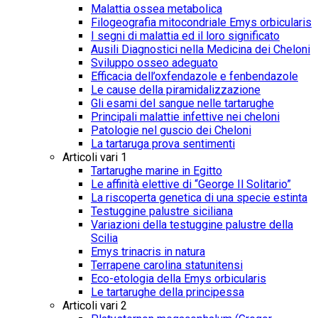
Malattia ossea metabolica
Filogeografia mitocondriale Emys orbicularis
I segni di malattia ed il loro significato
Ausili Diagnostici nella Medicina dei Cheloni
Sviluppo osseo adeguato
Efficacia dell’oxfendazole e fenbendazole
Le cause della piramidalizzazione
Gli esami del sangue nelle tartarughe
Principali malattie infettive nei cheloni
Patologie nel guscio dei Cheloni
La tartaruga prova sentimenti
Articoli vari 1
Tartarughe marine in Egitto
Le affinità elettive di “George Il Solitario”
La riscoperta genetica di una specie estinta
Testuggine palustre siciliana
Variazioni della testuggine palustre della
Scilia
Emys trinacris in natura
Terrapene carolina statunitensi
Eco-etologia della Emys orbicularis
Le tartarughe della principessa
Articoli vari 2