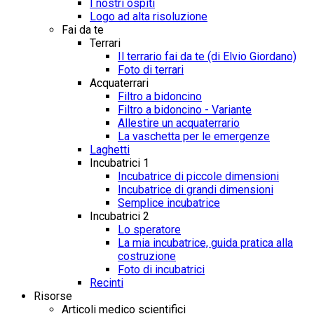
I nostri ospiti
Logo ad alta risoluzione
Fai da te
Terrari
Il terrario fai da te (di Elvio Giordano)
Foto di terrari
Acquaterrari
Filtro a bidoncino
Filtro a bidoncino - Variante
Allestire un acquaterrario
La vaschetta per le emergenze
Laghetti
Incubatrici 1
Incubatrice di piccole dimensioni
Incubatrice di grandi dimensioni
Semplice incubatrice
Incubatrici 2
Lo speratore
La mia incubatrice, guida pratica alla
costruzione
Foto di incubatrici
Recinti
Risorse
Articoli medico scientifici