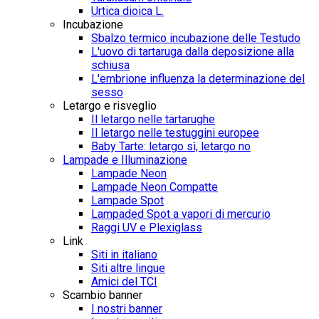
Urtica dioica L.
Incubazione
Sbalzo termico incubazione delle Testudo
L'uovo di tartaruga dalla deposizione alla
schiusa
L'embrione influenza la determinazione del
sesso
Letargo e risveglio
Il letargo nelle tartarughe
Il letargo nelle testuggini europee
Baby Tarte: letargo sì, letargo no
Lampade e Illuminazione
Lampade Neon
Lampade Neon Compatte
Lampade Spot
Lampaded Spot a vapori di mercurio
Raggi UV e Plexiglass
Link
Siti in italiano
Siti altre lingue
Amici del TCI
Scambio banner
I nostri banner