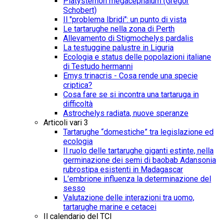
Platysternon megacephalum (Gregor
Schobert)
Il "problema Ibridi": un punto di vista
Le tartarughe nella zona di Perth
Allevamento di Stigmochelys pardalis
La testuggine palustre in Liguria
Ecologia e status delle popolazioni italiane
di Testudo hermanni
Emys trinacris - Cosa rende una specie
criptica?
Cosa fare se si incontra una tartaruga in
difficoltà
Astrochelys radiata, nuove speranze
Articoli vari 3
Tartarughe “domestiche” tra legislazione ed
ecologia
Il ruolo delle tartarughe giganti estinte, nella
germinazione dei semi di baobab Adansonia
rubrostipa esistenti in Madagascar
L’embrione influenza la determinazione del
sesso
Valutazione delle interazioni tra uomo,
tartarughe marine e cetacei
Il calendario del TCI