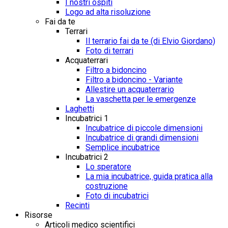
I nostri ospiti
Logo ad alta risoluzione
Fai da te
Terrari
Il terrario fai da te (di Elvio Giordano)
Foto di terrari
Acquaterrari
Filtro a bidoncino
Filtro a bidoncino - Variante
Allestire un acquaterrario
La vaschetta per le emergenze
Laghetti
Incubatrici 1
Incubatrice di piccole dimensioni
Incubatrice di grandi dimensioni
Semplice incubatrice
Incubatrici 2
Lo speratore
La mia incubatrice, guida pratica alla
costruzione
Foto di incubatrici
Recinti
Risorse
Articoli medico scientifici