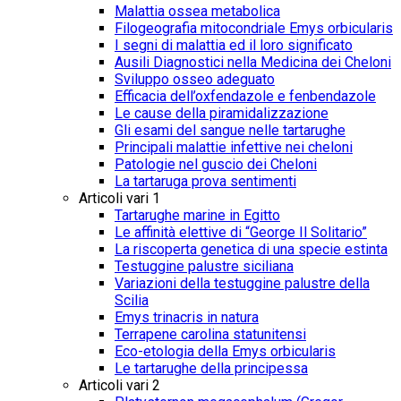
Malattia ossea metabolica
Filogeografia mitocondriale Emys orbicularis
I segni di malattia ed il loro significato
Ausili Diagnostici nella Medicina dei Cheloni
Sviluppo osseo adeguato
Efficacia dell’oxfendazole e fenbendazole
Le cause della piramidalizzazione
Gli esami del sangue nelle tartarughe
Principali malattie infettive nei cheloni
Patologie nel guscio dei Cheloni
La tartaruga prova sentimenti
Articoli vari 1
Tartarughe marine in Egitto
Le affinità elettive di “George Il Solitario”
La riscoperta genetica di una specie estinta
Testuggine palustre siciliana
Variazioni della testuggine palustre della
Scilia
Emys trinacris in natura
Terrapene carolina statunitensi
Eco-etologia della Emys orbicularis
Le tartarughe della principessa
Articoli vari 2