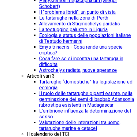
Platysternon megacephalum (Gregor
Schobert)
Il "problema Ibridi": un punto di vista
Le tartarughe nella zona di Perth
Allevamento di Stigmochelys pardalis
La testuggine palustre in Liguria
Ecologia e status delle popolazioni italiane
di Testudo hermanni
Emys trinacris - Cosa rende una specie
criptica?
Cosa fare se si incontra una tartaruga in
difficoltà
Astrochelys radiata, nuove speranze
Articoli vari 3
Tartarughe “domestiche” tra legislazione ed
ecologia
Il ruolo delle tartarughe giganti estinte, nella
germinazione dei semi di baobab Adansonia
rubrostipa esistenti in Madagascar
L’embrione influenza la determinazione del
sesso
Valutazione delle interazioni tra uomo,
tartarughe marine e cetacei
Il calendario del TCI