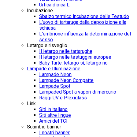
Urtica dioica L.
Incubazione
Sbalzo termico incubazione delle Testudo
L'uovo di tartaruga dalla deposizione alla
schiusa
L'embrione influenza la determinazione del
sesso
Letargo e risveglio
Il letargo nelle tartarughe
Il letargo nelle testuggini europee
Baby Tarte: letargo sì, letargo no
Lampade e Illuminazione
Lampade Neon
Lampade Neon Compatte
Lampade Spot
Lampaded Spot a vapori di mercurio
Raggi UV e Plexiglass
Link
Siti in italiano
Siti altre lingue
Amici del TCI
Scambio banner
I nostri banner