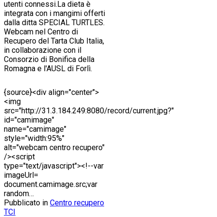
utenti connessi.La dieta è
integrata con i mangimi offerti
dalla ditta SPECIAL TURTLES.
Webcam nel Centro di
Recupero del Tarta Club Italia,
in collaborazione con il
Consorzio di Bonifica della
Romagna e l'AUSL di Forlì.
{source}<div align="center">
<img
src="http://31.3.184.249:8080/record/current.jpg?"
id="camimage"
name="camimage"
style="width:95%"
alt="webcam centro recupero"
/><script
type="text/javascript"><!--var
imageUrl=
document.camimage.src;var
random…
Pubblicato in
Centro recupero
TCI