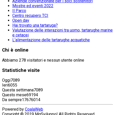
Aziende convenzionate per i soci sostenitori
Mostre ed eventi 2022
Il Parco
Centro recupero TCI
Open day
Hai trovato una tartaruga?
Valutazione delle interazioni tra uomo, tartarughe marine
e cetacei
L'alimentazione delle tartarughe acquatiche
Chi
è online
Abbiamo 278 visitatori e nessun utente online
Statistiche
visite
Oggi
7089
Ieri
6055
Questa settimana
7089
Questo mese
69194
Da sempre
17676014
Powered by
CoalaWeb
Copyright © 2019 MgSviluppo! All Rights Reserved.