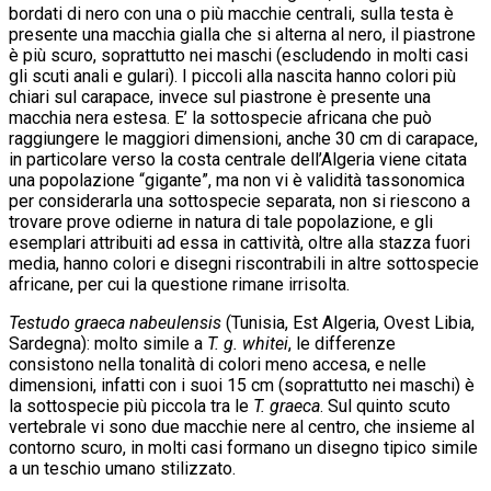
bordati di nero con una o più macchie centrali, sulla testa è
presente una macchia gialla che si alterna al nero, il piastrone
è più scuro, soprattutto nei maschi (escludendo in molti casi
gli scuti anali e gulari). I piccoli alla nascita hanno colori più
chiari sul carapace, invece sul piastrone è presente una
macchia nera estesa. E’ la sottospecie africana che può
raggiungere le maggiori dimensioni, anche 30 cm di carapace,
in particolare verso la costa centrale dell’Algeria viene citata
una popolazione “gigante”, ma non vi è validità tassonomica
per considerarla una sottospecie separata, non si riescono a
trovare prove odierne in natura di tale popolazione, e gli
esemplari attribuiti ad essa in cattività, oltre alla stazza fuori
media, hanno colori e disegni riscontrabili in altre sottospecie
africane, per cui la questione rimane irrisolta.
Testudo graeca nabeulensis
(Tunisia, Est Algeria, Ovest Libia,
Sardegna): molto simile a
T. g. whitei
, le differenze
consistono nella tonalità di colori meno accesa, e nelle
dimensioni, infatti con i suoi 15 cm (soprattutto nei maschi) è
la sottospecie più piccola tra le
T. graeca
. Sul quinto scuto
vertebrale vi sono due macchie nere al centro, che insieme al
contorno scuro, in molti casi formano un disegno tipico simile
a un teschio umano stilizzato.