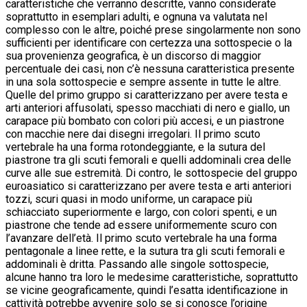
caratteristiche che verranno descritte, vanno considerate
soprattutto in esemplari adulti, e ognuna va valutata nel
complesso con le altre, poiché prese singolarmente non sono
sufficienti per identificare con certezza una sottospecie o la
sua provenienza geografica, è un discorso di maggior
percentuale dei casi, non c’è nessuna caratteristica presente
in una sola sottospecie e sempre assente in tutte le altre.
Quelle del primo gruppo si caratterizzano per avere testa e
arti anteriori affusolati, spesso macchiati di nero e giallo, un
carapace più bombato con colori più accesi, e un piastrone
con macchie nere dai disegni irregolari. Il primo scuto
vertebrale ha una forma rotondeggiante, e la sutura del
piastrone tra gli scuti femorali e quelli addominali crea delle
curve alle sue estremità. Di contro, le sottospecie del gruppo
euroasiatico si caratterizzano per avere testa e arti anteriori
tozzi, scuri quasi in modo uniforme, un carapace più
schiacciato superiormente e largo, con colori spenti, e un
piastrone che tende ad essere uniformemente scuro con
l’avanzare dell’età. Il primo scuto vertebrale ha una forma
pentagonale a linee rette, e la sutura tra gli scuti femorali e
addominali è dritta. Passando alle singole sottospecie,
alcune hanno tra loro le medesime caratteristiche, soprattutto
se vicine geograficamente, quindi l’esatta identificazione in
cattività potrebbe avvenire solo se si conosce l’origine