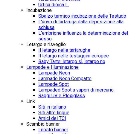
Urtica dioica L.
Incubazione
Sbalzo termico incubazione delle Testudo
L'uovo di tartaruga dalla deposizione alla
schiusa
L'embrione influenza la determinazione del
sesso
Letargo e risveglio
Il letargo nelle tartarughe
Il letargo nelle testuggini europee
Baby Tarte: letargo sì, letargo no
Lampade e Illuminazione
Lampade Neon
Lampade Neon Compatte
Lampade Spot
Lampaded Spot a vapori di mercurio
Raggi UV e Plexiglass
Link
Siti in italiano
Siti altre lingue
Amici del TCI
Scambio banner
I nostri banner