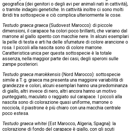
geografica (dei genitori o degli avi per animali nati in cattività),
o tramite indagini genetiche. In cattività inoltre ci sono molti
ibridi tra sottospecie e ciò complica ulteriormente le cose.
Testudo graeca graeca
(Sudovest Marocco): di piccole
dimensioni, il carapace ha colori poco brillanti, che variano dal
marrone al giallo spento con macchie nere. In alcuni esemplari
la pelle di testa e arti ha delle sfumature di colore arancione o
rosa. I piccoli alla nascita sono di colore marrone.
Caratteristica unica per questa sottospecie è la totale
assenza, nella maggior parte dei casi, degli speroni sulle
zampe posteriori.
Testudo graeca marokkensis
(Nord Marocco): sottospecie
simile a
T. g. graeca
ma presenta una maggiore variabilità di
grandezze e colori, alcuni esemplari hanno una predominanza
di giallo, altri invece di nero, altri ancora hanno un motivo
punteggiato, maculato o raggiato sul carapace. I piccoli alla
nascita sono di colorazione quasi uniforme, marrone o
nocciola, il piastrone è più chiaro con una macchia centrale
poco estesa.
Testudo graeca whitei
(Est Marocco, Algeria, Spagna): la
colorazione di fondo del carapace è giallo, con gli scuti