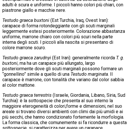
adulti è scura e uniforme. I piccoli hanno colori più chiari, con
piastrone giallo e macchie nere.
Testudo graeca buxtoni
(Est Turchia, Iraq, Ovest Iran):
carapace di forma rotondeggiante con gli scuti marginali
leggermente estesi posteriormente. Colorazione abbastanza
uniforme, marrone chiaro con colori più scuri nella parte
interna degli scuti. I piccoli alla nascita si presentano di
colore marrone scuro.
Testudo graeca zarudnyi
(Est Iran): generalmente ricorda
T. g.
buxtoni
, ma ha un carapace più allungato, largo
posteriormente dove gli scuti marginali possono formare un
“gonnellino” simile a quello di una
Testudo marginata
. Il
carapace è marrone, con tonalità che variano dal color sabbia
al color mattone.
Testudo graeca terrestris
(Israele, Giordania, Libano, Siria, Sud
Turchia): è la sottospecie che presenta al suo interno la
maggiore eterogeneità di colori,forme e dimensioni, nel suo
areale si trovano diversi ambienti con climi dai più umidi e ai
più secchi, che hanno condizionato fortemente la morfologia.
La forma classica, che comunemente si fa ricondurre a questa
sottospecie, si caratterizza per avere un carapace