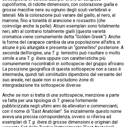
cupoliforme, di ridotte dimensioni, con colorazione gialla e
grosse macchie nere su ognuno degli scuti vertebrali e
laterali. Ma la colorazione può variare dal giallo, al nero, al
marrone, fino a tonalità di arancione e rossastro (che
coinvolge anche la pelle). Alcuni esemplari sono totalmente
neri, altri al contrario totalmente gialli (questa varietà
cromatica viene comunemente detta “Golden Greek”). Anche
la forma del carapace cambia da una popolazione all’altra, in
alcune è più allungata e presenta un “gonnellino” posteriore. A
seconda dell’origine, una
T. g. terrestris
può risultare o molto
simile a una
T. g. ibera
oppure con caratteristiche più
comunemente riscontrabili in sottospecie del gruppo africano.
La posizione geografica di questa sottospecie non a caso è
intermedia, quindi tali similitudini dipendono dal versante del
suo areale, nel quale non si escludono zone di
intergradazione tra sottospecie diverse.
Anche se non si tratta di una sottospecie, menzione a parte
va fatta per una tipologia di
T. graeca
fortemente
pubblicizzata negli ultimi anni da allevatori e commercianti,
con il nome di “East Anatolian”. Se inizialmente questo nome
aveva una precisa corrispondenza, ovvero si riferiva ad
esemplari di
T. g. ibera
di grosse dimensioni e originari dal