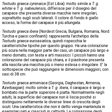
Testudo graeca cyrenaica
(Est Libia): molto simile a
T. g.
whitei
e
T. g. nabeulensis
, differisce per il disegno del
carapace che presenta diverse macchie nere irregolari,
soprattutto sugli scuti laterali. Il colore di fondo è giallo
acceso, la forma del carapace è più allungata.
Testudo graeca ibera
(Nordest Grecia, Bulgaria, Romania, Nord
Turchia e paesi confinanti): rappresenta l’archetipo della
Testudo graeca
euroasiatica, quindi rispecchia le
caratteristiche tipiche per questo gruppo. Ha una colorazione
più scura nella maggior parte dei casi, un carapace più largo e
meno domato, con testa e arti massicci. I piccoli hanno una
colorazione del carapace più chiara, e il piastrone presenta
alla nascita una macchia più o meno estesa o irregolare. E’ la
sottospecie che può raggiungere le dimensioni maggiori, con
casi di 38 cm.
Testudo graeca armeniaca
(Georgia, Daghestan, Armenia,
Azerbaigian): molto simile a
T. g. ibera
, il carapace è largo e
bombato ma la parte superiore è piatta. Normalmente negli
adulti, la superficie del carapace non è liscia poiché si
distinguono nettamente le diverse linee di crescita degli
scuti. Una caratteristica che non è detto venga mantenuta in
esemplari nati e cresciuti in cattività. La colorazione degli