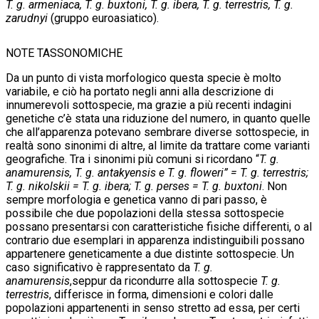
T. g. armeniaca, T. g. buxtoni, T. g. ibera, T. g. terrestris, T. g.
zarudnyi
(gruppo euroasiatico).
NOTE TASSONOMICHE
Da un punto di vista morfologico questa specie è molto
variabile, e ciò ha portato negli anni alla descrizione di
innumerevoli sottospecie, ma grazie a più recenti indagini
genetiche c’è stata una riduzione del numero, in quanto quelle
che all’apparenza potevano sembrare diverse sottospecie, in
realtà sono sinonimi di altre, al limite da trattare come varianti
geografiche. Tra i sinonimi più comuni si ricordano “
T. g.
anamurensis, T. g. antakyensis e T. g. floweri” = T. g. terrestris;
T. g. nikolskii = T. g. ibera; T. g. perses = T. g. buxtoni
. Non
sempre morfologia e genetica vanno di pari passo, è
possibile che due popolazioni della stessa sottospecie
possano presentarsi con caratteristiche fisiche differenti, o al
contrario due esemplari in apparenza indistinguibili possano
appartenere geneticamente a due distinte sottospecie. Un
caso significativo è rappresentato da
T. g.
anamurensis
,
seppur da ricondurre alla sottospecie
T. g.
terrestris
, differisce in forma, dimensioni e colori dalle
popolazioni appartenenti in senso stretto ad essa, per certi