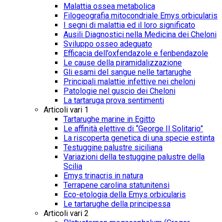
Malattia ossea metabolica
Filogeografia mitocondriale Emys orbicularis
I segni di malattia ed il loro significato
Ausili Diagnostici nella Medicina dei Cheloni
Sviluppo osseo adeguato
Efficacia dell’oxfendazole e fenbendazole
Le cause della piramidalizzazione
Gli esami del sangue nelle tartarughe
Principali malattie infettive nei cheloni
Patologie nel guscio dei Cheloni
La tartaruga prova sentimenti
Articoli vari 1
Tartarughe marine in Egitto
Le affinità elettive di “George Il Solitario”
La riscoperta genetica di una specie estinta
Testuggine palustre siciliana
Variazioni della testuggine palustre della
Scilia
Emys trinacris in natura
Terrapene carolina statunitensi
Eco-etologia della Emys orbicularis
Le tartarughe della principessa
Articoli vari 2