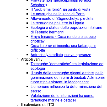
Platysternon megacephalum (Gregor
Schobert)
Il "problema Ibridi": un punto di vista
Le tartarughe nella zona di Perth
Allevamento di Stigmochelys pardalis
La testuggine palustre in Liguria
Ecologia e status delle popolazioni italiane
di Testudo hermanni
Emys trinacris - Cosa rende una specie
criptica?
Cosa fare se si incontra una tartaruga in
difficoltà
Astrochelys radiata, nuove speranze
Articoli vari 3
Tartarughe “domestiche” tra legislazione ed
ecologia
Il ruolo delle tartarughe giganti estinte, nella
germinazione dei semi di baobab Adansonia
rubrostipa esistenti in Madagascar
L’embrione influenza la determinazione del
sesso
Valutazione delle interazioni tra uomo,
tartarughe marine e cetacei
Il calendario del TCI