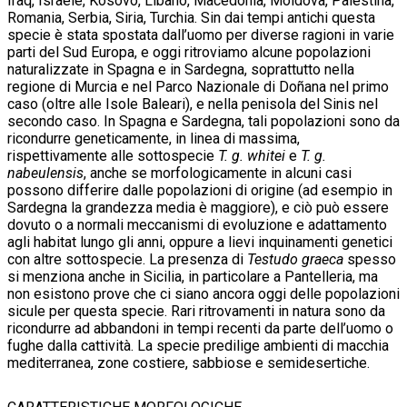
Iraq, Israele, Kosovo, Libano, Macedonia, Moldova, Palestina,
Romania, Serbia, Siria, Turchia. Sin dai tempi antichi questa
specie è stata spostata dall’uomo per diverse ragioni in varie
parti del Sud Europa, e oggi ritroviamo alcune popolazioni
naturalizzate in Spagna e in Sardegna, soprattutto nella
regione di Murcia e nel Parco Nazionale di Doñana nel primo
caso (oltre alle Isole Baleari), e nella penisola del Sinis nel
secondo caso. In Spagna e Sardegna, tali popolazioni sono da
ricondurre geneticamente, in linea di massima,
rispettivamente alle sottospecie
T. g. whitei
e
T. g.
nabeulensis
, anche se morfologicamente in alcuni casi
possono differire dalle popolazioni di origine (ad esempio in
Sardegna la grandezza media è maggiore), e ciò può essere
dovuto o a normali meccanismi di evoluzione e adattamento
agli habitat lungo gli anni, oppure a lievi inquinamenti genetici
con altre sottospecie. La presenza di
Testudo graeca
spesso
si menziona anche in Sicilia, in particolare a Pantelleria, ma
non esistono prove che ci siano ancora oggi delle popolazioni
sicule per questa specie. Rari ritrovamenti in natura sono da
ricondurre ad abbandoni in tempi recenti da parte dell’uomo o
fughe dalla cattività. La specie predilige ambienti di macchia
mediterranea, zone costiere, sabbiose e semidesertiche.