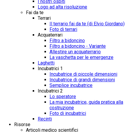
I nostri ospiti
Logo ad alta risoluzione
Fai da te
Terrari
Il terrario fai da te (di Elvio Giordano)
Foto di terrari
Acquaterrari
Filtro a bidoncino
Filtro a bidoncino - Variante
Allestire un acquaterrario
La vaschetta per le emergenze
Laghetti
Incubatrici 1
Incubatrice di piccole dimensioni
Incubatrice di grandi dimensioni
Semplice incubatrice
Incubatrici 2
Lo speratore
La mia incubatrice, guida pratica alla
costruzione
Foto di incubatrici
Recinti
Risorse
Articoli medico scientifici