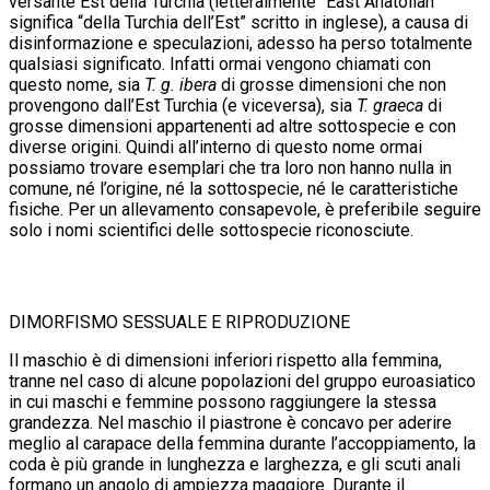
versante Est della Turchia (letteralmente “East Anatolian”
significa “della Turchia dell’Est” scritto in inglese), a causa di
disinformazione e speculazioni, adesso ha perso totalmente
qualsiasi significato. Infatti ormai vengono chiamati con
questo nome, sia
T. g. ibera
di grosse dimensioni che non
provengono dall’Est Turchia (e viceversa), sia
T. graeca
di
grosse dimensioni appartenenti ad altre sottospecie e con
diverse origini. Quindi all’interno di questo nome ormai
possiamo trovare esemplari che tra loro non hanno nulla in
comune, né l’origine, né la sottospecie, né le caratteristiche
fisiche. Per un allevamento consapevole, è preferibile seguire
solo i nomi scientifici delle sottospecie riconosciute.
DIMORFISMO SESSUALE E RIPRODUZIONE
Il maschio è di dimensioni inferiori rispetto alla femmina,
tranne nel caso di alcune popolazioni del gruppo euroasiatico
in cui maschi e femmine possono raggiungere la stessa
grandezza. Nel maschio il piastrone è concavo per aderire
meglio al carapace della femmina durante l’accoppiamento, la
coda è più grande in lunghezza e larghezza, e gli scuti anali
formano un angolo di ampiezza maggiore. Durante il