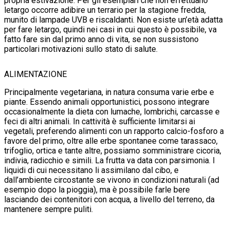
propria estivazione. Per gli esemplari che non effettuano
letargo occorre adibire un terrario per la stagione fredda,
munito di lampade UVB e riscaldanti. Non esiste un’età adatta
per fare letargo, quindi nei casi in cui questo è possibile, va
fatto fare sin dal primo anno di vita, se non sussistono
particolari motivazioni sullo stato di salute.
ALIMENTAZIONE
Principalmente vegetariana, in natura consuma varie erbe e
piante. Essendo animali opportunistici, possono integrare
occasionalmente la dieta con lumache, lombrichi, carcasse e
feci di altri animali. In cattività è sufficiente limitarsi ai
vegetali, preferendo alimenti con un rapporto calcio-fosforo a
favore del primo, oltre alle erbe spontanee come tarassaco,
trifoglio, ortica e tante altre, possiamo somministrare cicoria,
indivia, radicchio e simili. La frutta va data con parsimonia. I
liquidi di cui necessitano li assimilano dal cibo, e
dall’ambiente circostante se vivono in condizioni naturali (ad
esempio dopo la pioggia), ma è possibile farle bere
lasciando dei contenitori con acqua, a livello del terreno, da
mantenere sempre puliti.