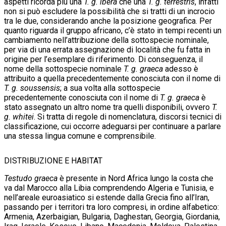
aspetti ricorda più una
T. g. ibera
che una
T. g. terrestris
, infatti
non si può escludere la possibilità che si tratti di un incrocio
tra le due, considerando anche la posizione geografica. Per
quanto riguarda il gruppo africano, c’è stato in tempi recenti un
cambiamento nell’attribuzione della sottospecie nominale,
per via di una errata assegnazione di località che fu fatta in
origine per l’esemplare di riferimento. Di conseguenza, il
nome della sottospecie nominale
T. g. graeca
adesso è
attribuito a quella precedentemente conosciuta con il nome di
T. g. soussensis
; a sua volta alla sottospecie
precedentemente conosciuta con il nome di
T. g. graeca
è
stato assegnato un altro nome tra quelli disponibili, ovvero
T.
g. whitei
. Si tratta di regole di nomenclatura, discorsi tecnici di
classificazione, cui occorre adeguarsi per continuare a parlare
una stessa lingua comune e comprensibile.
DISTRIBUZIONE E HABITAT
Testudo graeca
è presente in Nord Africa lungo la costa che
va dal Marocco alla Libia comprendendo Algeria e Tunisia, e
nell’areale euroasiatico si estende dalla Grecia fino all’Iran,
passando per i territori tra loro compresi, in ordine alfabetico:
Armenia, Azerbaigian, Bulgaria, Daghestan, Georgia, Giordania,