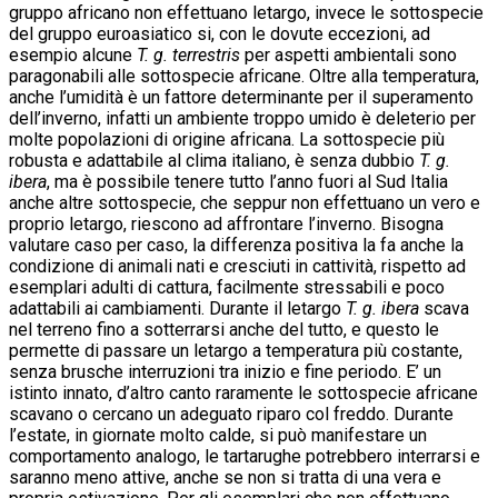
gruppo africano non effettuano letargo, invece le sottospecie
del gruppo euroasiatico si, con le dovute eccezioni, ad
esempio alcune
T. g. terrestris
per aspetti ambientali sono
paragonabili alle sottospecie africane. Oltre alla temperatura,
anche l’umidità è un fattore determinante per il superamento
dell’inverno, infatti un ambiente troppo umido è deleterio per
molte popolazioni di origine africana. La sottospecie più
robusta e adattabile al clima italiano, è senza dubbio
T. g.
ibera
, ma è possibile tenere tutto l’anno fuori al Sud Italia
anche altre sottospecie, che seppur non effettuano un vero e
proprio letargo, riescono ad affrontare l’inverno. Bisogna
valutare caso per caso, la differenza positiva la fa anche la
condizione di animali nati e cresciuti in cattività, rispetto ad
esemplari adulti di cattura, facilmente stressabili e poco
adattabili ai cambiamenti. Durante il letargo
T. g. ibera
scava
nel terreno fino a sotterrarsi anche del tutto, e questo le
permette di passare un letargo a temperatura più costante,
senza brusche interruzioni tra inizio e fine periodo. E’ un
istinto innato, d’altro canto raramente le sottospecie africane
scavano o cercano un adeguato riparo col freddo. Durante
l’estate, in giornate molto calde, si può manifestare un
comportamento analogo, le tartarughe potrebbero interrarsi e
saranno meno attive, anche se non si tratta di una vera e