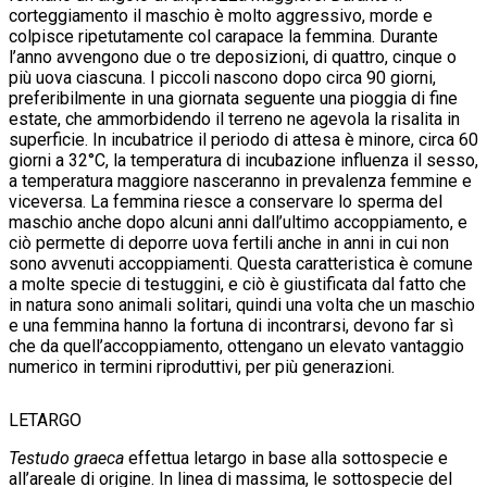
corteggiamento il maschio è molto aggressivo, morde e
colpisce ripetutamente col carapace la femmina. Durante
l’anno avvengono due o tre deposizioni, di quattro, cinque o
più uova ciascuna. I piccoli nascono dopo circa 90 giorni,
preferibilmente in una giornata seguente una pioggia di fine
estate, che ammorbidendo il terreno ne agevola la risalita in
superficie. In incubatrice il periodo di attesa è minore, circa 60
giorni a 32°C, la temperatura di incubazione influenza il sesso,
a temperatura maggiore nasceranno in prevalenza femmine e
viceversa. La femmina riesce a conservare lo sperma del
maschio anche dopo alcuni anni dall’ultimo accoppiamento, e
ciò permette di deporre uova fertili anche in anni in cui non
sono avvenuti accoppiamenti. Questa caratteristica è comune
a molte specie di testuggini, e ciò è giustificata dal fatto che
in natura sono animali solitari, quindi una volta che un maschio
e una femmina hanno la fortuna di incontrarsi, devono far sì
che da quell’accoppiamento, ottengano un elevato vantaggio
numerico in termini riproduttivi, per più generazioni.
LETARGO
Testudo graeca
effettua letargo in base alla sottospecie e
all’areale di origine. In linea di massima, le sottospecie del