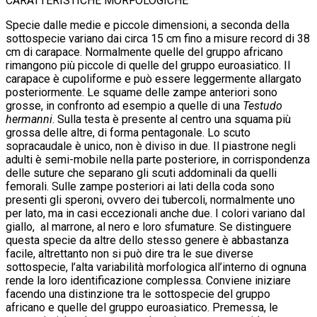
CARATTERISTICHE MORFOLOGICHE
Specie dalle medie e piccole dimensioni, a seconda della
sottospecie variano dai circa 15 cm fino a misure record di 38
cm di carapace. Normalmente quelle del gruppo africano
rimangono più piccole di quelle del gruppo euroasiatico. Il
carapace è cupoliforme e può essere leggermente allargato
posteriormente. Le squame delle zampe anteriori sono
grosse, in confronto ad esempio a quelle di una
Testudo
hermanni
. Sulla testa è presente al centro una squama più
grossa delle altre, di forma pentagonale. Lo scuto
sopracaudale è unico, non è diviso in due. Il piastrone negli
adulti è semi-mobile nella parte posteriore, in corrispondenza
delle suture che separano gli scuti addominali da quelli
femorali. Sulle zampe posteriori ai lati della coda sono
presenti gli speroni, ovvero dei tubercoli, normalmente uno
per lato, ma in casi eccezionali anche due. I colori variano dal
giallo, al marrone, al nero e loro sfumature. Se distinguere
questa specie da altre dello stesso genere è abbastanza
facile, altrettanto non si può dire tra le sue diverse
sottospecie, l’alta variabilità morfologica all’interno di ognuna
rende la loro identificazione complessa. Conviene iniziare
facendo una distinzione tra le sottospecie del gruppo
africano e quelle del gruppo euroasiatico. Premessa, le